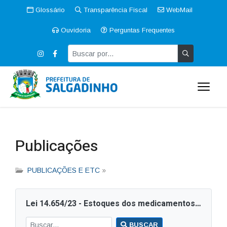
Glossário
Transparência Fiscal
WebMail
Ouvidoria
Perguntas Frequentes
Publicações
PUBLICAÇÕES E ETC
»
Lei 14.654/23 - Estoques dos medicamentos das farmácias que compõem o Sistema Único de Saúde (SUS)
BUSCAR