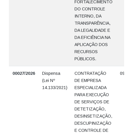
FORTALECIMENTO
DO CONTROLE
INTERNO, DA
TRANSPARÊNCIA,
DA LEGALIDADE E
DA EFICIÊNCIA NA
APLICAÇÃO DOS
RECURSOS
PÚBLICOS.
00027/2026
Dispensa
CONTRATAÇÃO
09/06/
(Lei Nº
DE EMPRESA
14.133/2021)
ESPECIALIZADA
PARA EXECUÇÃO
DE SERVIÇOS DE
DETETIZAÇÃO,
DESINSETIZAÇÃO,
DESCUPINIZAÇÃO
E CONTROLE DE