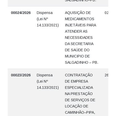
SALGADINHO–PB.
00024/2026
Dispensa
AQUISIÇÃO DE
02/06/
(Lei Nº
MEDICAMENTOS
14.133/2021)
INJETÁVEIS PARA
ATENDER AS
NECESSIDADES
DA SECRETARIA
DE SAÚDE DO
MUNICIPIO DE
SALGADINHO – PB.
00023/2026
Dispensa
CONTRATAÇÃO
26/05/
(Lei Nº
DE EMPRESA
14.133/2021)
ESPECIALIZADA
NA PRESTAÇÃO
DE SERVIÇOS DE
LOCAÇÃO DE
CAMINHÃO–PIPA,