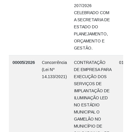
207/2026
CELEBRADO COM
A SECRETARIA DE
ESTADO DO
PLANEJAMENTO,
ORÇAMENTO E
GESTÃO.
00005/2026
Concorrência
CONTRATAÇÃO
01/07/
(Lei Nº
DE EMPRESA PARA
14.133/2021)
EXECUÇÃO DOS
SERVIÇOS DE
IMPLANTAÇÃO DE
ILUMINAÇÃO LED
NO ESTÁDIO
MUNICIPAL O
GAMELÃO NO
MUNICÍPIO DE