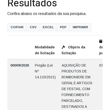
Resultados
Confira abaixo os resultados da sua pesquisa.
COPIAR
CSV
EXCEL
PDF
IMPRIMIR
Da
Modalidade
Objeto da
da
de licitação
licitação
publi
00009/2026
Pregão (Lei
AQUISIÇÃO DE
03/07/
Nº
PRODUTOS DE
14.133/2021)
BOMBONIERE EM
GERAL E ARTIGOS
DE FESTAS, COM
FORNECIMENTO
PARCELADO,
DESTINADOS A