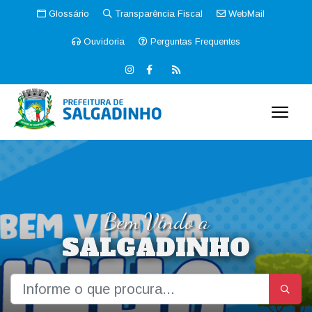
Glossário
Transparência Fiscal
WebMail
Ouvidoria
Perguntas Frequentes
Bem Vindo a
SALGADINHO