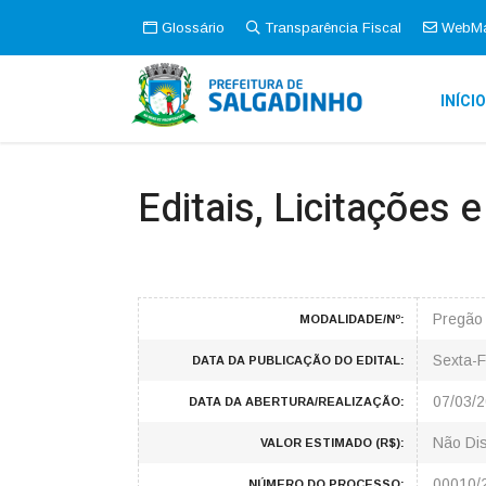
Glossário
Transparência Fiscal
WebMa
INÍCI
Editais, Licitações 
Pregão 
MODALIDADE/Nº:
Sexta-F
DATA DA PUBLICAÇÃO DO EDITAL:
07/03/2
DATA DA ABERTURA/REALIZAÇÃO:
Não Dis
VALOR ESTIMADO (R$):
00010/
NÚMERO DO PROCESSO: