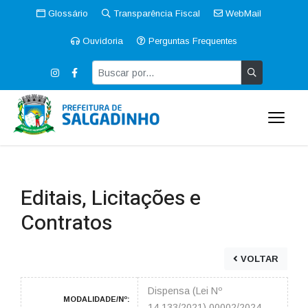
Glossário
Transparência Fiscal
WebMail
Ouvidoria
Perguntas Frequentes
Editais, Licitações e
Contratos
VOLTAR
Dispensa (Lei Nº
MODALIDADE/Nº:
14.133/2021) 00002/2024