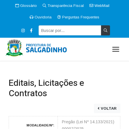
Glossário
Transparência Fiscal
WebMail
Ouvidoria
Perguntas Frequentes
Editais, Licitações e
Contratos
VOLTAR
Pregão (Lei Nº 14.133/2021)
MODALIDADE/Nº:
00007/2025