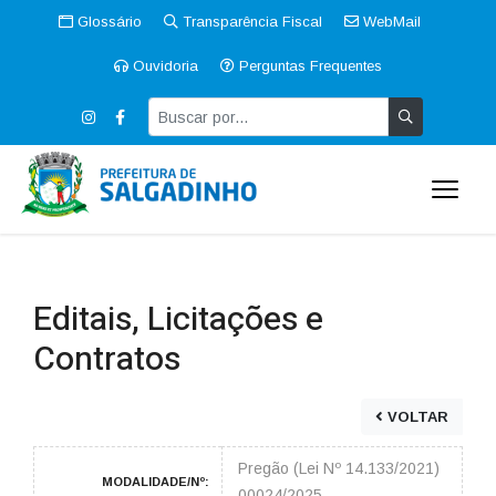
Glossário
Transparência Fiscal
WebMail
Ouvidoria
Perguntas Frequentes
Editais, Licitações e
Contratos
VOLTAR
Pregão (Lei Nº 14.133/2021)
MODALIDADE/Nº:
00024/2025