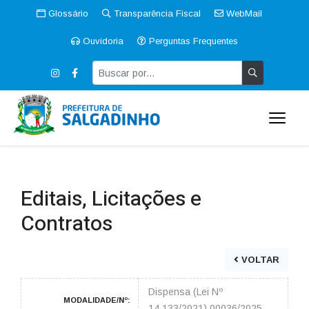
Glossário
Transparência Fiscal
WebMail
Ouvidoria
Perguntas Frequentes
Editais, Licitações e
Contratos
VOLTAR
Dispensa (Lei Nº
MODALIDADE/Nº:
14.133/2021) 00036/2025