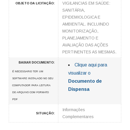
VIGILANCIAS EM SAÚDE:
OBJETO DA LICITAÇÃO:
SANITÁRIA,
EPIDEMIOLOGICA E
AMBIENTAL. INCLUINDO
MONITORIZAÇÃO,
PLANEJAMENTO E
AVALIAÇÃO DAS AÇÕES
PERTINENTES AS MESMAS.
BAIXAR DOCUMENTO:
Clique aqui para
É NECESSARIO TER UM
visualizar o
SOFTWARE INSTALADO NO SEU
Documento de
COMPUTADOR PARA LEITURA
Dispensa
DO ARQUIVO COM FORMATO
PDF
Informações
SITUAÇÃO:
Complementares