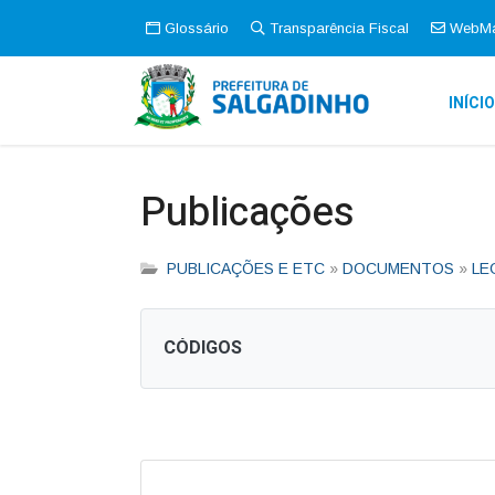
Glossário
Transparência Fiscal
WebMa
INÍCI
Publicações
PUBLICAÇÕES E ETC
»
DOCUMENTOS
»
LE
CÓDIGOS