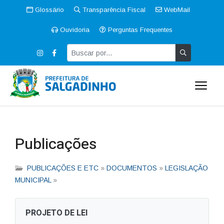
Glossário
Transparência Fiscal
WebMail
Ouvidoria
Perguntas Frequentes
Publicações
PUBLICAÇÕES E ETC
»
DOCUMENTOS
»
LEGISLAÇÃO
MUNICIPAL
»
PROJETO DE LEI