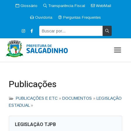
Glossário
Transparência Fiscal
WebMail
Ouvidoria
Perguntas Frequentes
Publicações
PUBLICAÇÕES E ETC
»
DOCUMENTOS
»
LEGISLAÇÃO
ESTADUAL
»
LEGISLAÇÃO TJPB