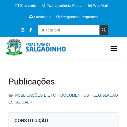
Glossário
Transparência Fiscal
WebMail
Ouvidoria
Perguntas Frequentes
Publicações
PUBLICAÇÕES E ETC
»
DOCUMENTOS
»
LEGISLAÇÃO
ESTADUAL
»
CONSTITUIÇÃO