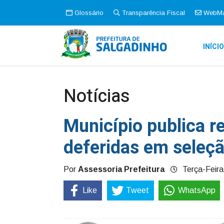
Glossário
Transparência Fiscal
WebMa
INÍCI
Notícias
Município publica r
deferidas em seleç
Por
Assessoria Prefeitura
Terça-Feira
Like
Tweet
WhatsApp