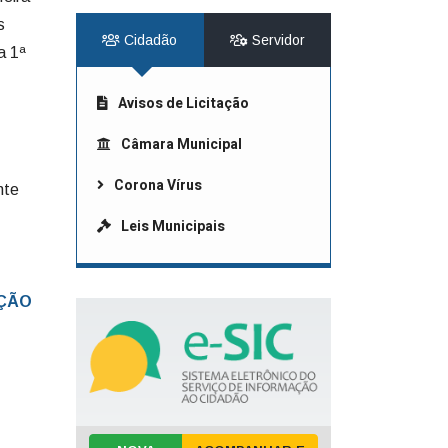
s
Cidadão
Servidor
a 1ª
Avisos de Licitação
Câmara Municipal
Corona Vírus
nte
Leis Municipais
AÇÃO