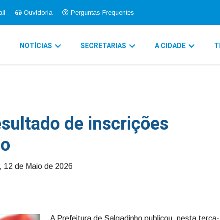
il
Ouvidoria
Perguntas Frequentes
O
NOTÍCIAS
SECRETARIAS
A CIDADE
T
esultado de inscrições
ão
, 12 de Maio de 2026
A Prefeitura de Salgadinho publicou, nesta terça-